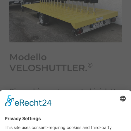
Modello
©
VELOSHUTTLER.
Rimorchio per trasporto biciclette
HARBECK tipo V750A-15
(rimorchio usato)
Per 15 biciclette
Colore:
giallo