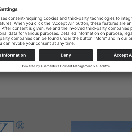
 des solutions de transport sûres et confortables pour les lignes 
©
me
BIKELIFT
, il facilite considérablement le chargement et le d
cyclotourisme, mais offre également une réponse d’avenir aux déf
©
et rurale