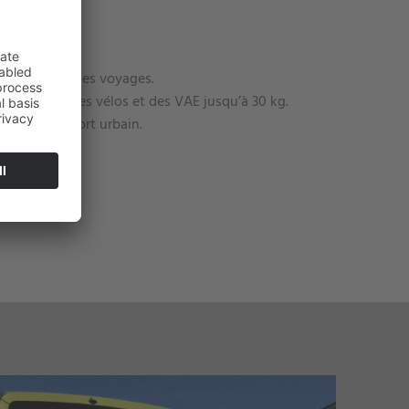
régulières et les voyages.
échargement des vélos et des VAE jusqu’à 30 kg.
is du transport urbain.