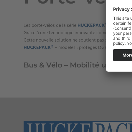
Les porte-vélos de la série
HUCKEPACK®
vous offrent
Grâce à une technologie innovante comme le systè
Cette nouvelle solution ne soutient pas seulement le 
HUCKEPACK®
– modèles : protégés DGBM.
Bus & Vélo – Mobilité urbaine 